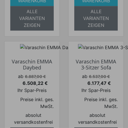
WARENKORB
WARENKORB
ALLE
ALLE
VARIANTEN
VARIANTEN
ZEIGEN
ZEIGEN
Varaschin EMMA
Varaschin EMMA
Daybed
3-Sitzer Sofa
Verkaufspreis
Verkaufspreis
ab
ab
6.887,00 €
6.537,00 €
6.508,22 €
6.177,47 €
Preis
Preis
Ihr Spar-Preis
Ihr Spar-Preis
Preise inkl. ges.
Preise inkl. ges.
MwSt.
MwSt.
absolut
absolut
versandkostenfrei
versandkostenfrei