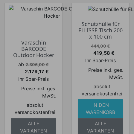
Schutzhülle für
ELLISSE Tisch 200
x 100 cm
Varaschin
Verkaufspreis
444,00 €
BARCODE
419,58 €
Outdoor Hocker
Preis
Ihr Spar-Preis
Verkaufspreis
ab
2.306,00 €
Preise inkl. ges.
2.179,17 €
Preis
MwSt.
Ihr Spar-Preis
absolut
Preise inkl. ges.
versandkostenfrei
MwSt.
absolut
IN DEN
versandkostenfrei
WARENKORB
ALLE
ALLE
VARIANTEN
VARIANTEN