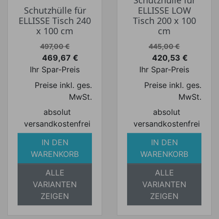
Schutzhülle für
ELLISSE LOW
ELLISSE Tisch 240
Tisch 200 x 100
x 100 cm
cm
Verkaufspreis
Verkaufspreis
497,00 €
445,00 €
469,67 €
420,53 €
Preis
Preis
Ihr Spar-Preis
Ihr Spar-Preis
Preise inkl. ges.
Preise inkl. ges.
MwSt.
MwSt.
absolut
absolut
versandkostenfrei
versandkostenfrei
IN DEN
IN DEN
WARENKORB
WARENKORB
ALLE
ALLE
VARIANTEN
VARIANTEN
ZEIGEN
ZEIGEN