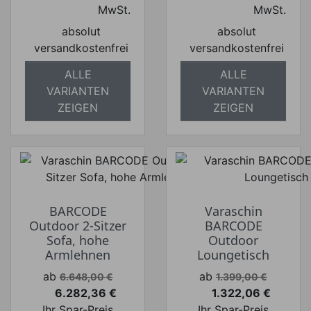
MwSt.
MwSt.
absolut
absolut
versandkostenfrei
versandkostenfrei
ALLE
ALLE
VARIANTEN
VARIANTEN
ZEIGEN
ZEIGEN
BARCODE
Varaschin
Outdoor 2-Sitzer
BARCODE
Sofa, hohe
Outdoor
Armlehnen
Loungetisch
Verkaufspreis
Verkaufspreis
ab
ab
6.648,00 €
1.399,00 €
6.282,36 €
1.322,06 €
Preis
Preis
Ihr Spar-Preis
Ihr Spar-Preis