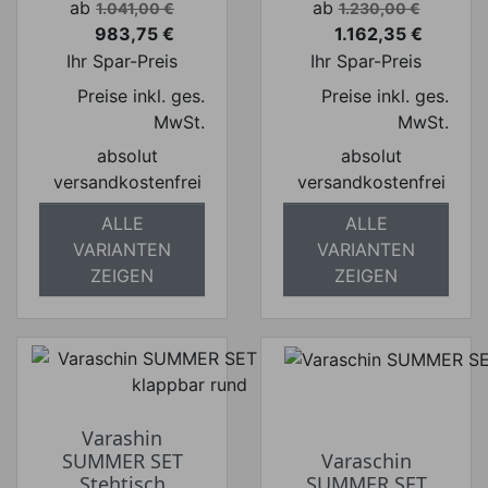
Verkaufspreis
Verkaufspreis
ab
ab
1.041,00 €
1.230,00 €
983,75 €
1.162,35 €
Preis
Preis
Ihr Spar-Preis
Ihr Spar-Preis
Preise inkl. ges.
Preise inkl. ges.
MwSt.
MwSt.
absolut
absolut
versandkostenfrei
versandkostenfrei
ALLE
ALLE
VARIANTEN
VARIANTEN
ZEIGEN
ZEIGEN
Varashin
SUMMER SET
Varaschin
Stehtisch
SUMMER SET