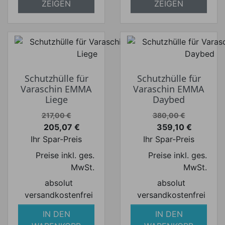
ZEIGEN
ZEIGEN
Schutzhülle für
Schutzhülle für
Varaschin EMMA
Varaschin EMMA
Liege
Daybed
Verkaufspreis
Verkaufspreis
217,00 €
380,00 €
205,07 €
359,10 €
Preis
Preis
Ihr Spar-Preis
Ihr Spar-Preis
Preise inkl. ges.
Preise inkl. ges.
MwSt.
MwSt.
absolut
absolut
versandkostenfrei
versandkostenfrei
IN DEN
IN DEN