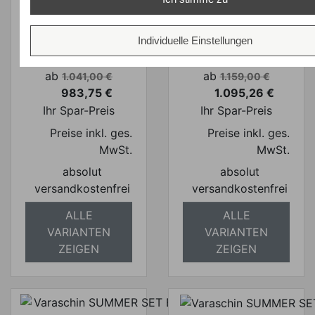
Varaschin
Varaschin
SUMMER SET
SUMMER SET
LOW Bistrotisch
Bistrotisch
Individuelle Einstellungen
rund
klappbar
Verkaufspreis
Verkaufspreis
ab
ab
1.041,00 €
1.159,00 €
983,75 €
1.095,26 €
Preis
Preis
Ihr Spar-Preis
Ihr Spar-Preis
Preise inkl. ges.
Preise inkl. ges.
MwSt.
MwSt.
absolut
absolut
versandkostenfrei
versandkostenfrei
ALLE
ALLE
VARIANTEN
VARIANTEN
ZEIGEN
ZEIGEN