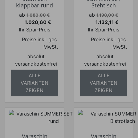
klappbar rund
Stehtisch
Verkaufspreis
Verkaufspreis
ab
ab
1.080,00 €
1.198,00 €
1.020,60 €
1.132,11 €
Preis
Preis
Ihr Spar-Preis
Ihr Spar-Preis
Preise inkl. ges.
Preise inkl. ges.
MwSt.
MwSt.
absolut
absolut
versandkostenfrei
versandkostenfrei
ALLE
ALLE
VARIANTEN
VARIANTEN
ZEIGEN
ZEIGEN
Varaschin
Varaschin