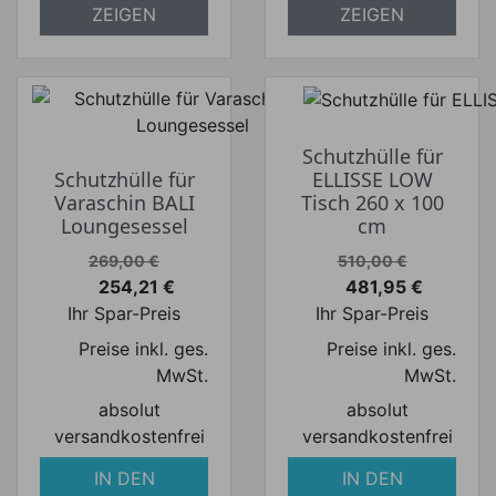
ZEIGEN
ZEIGEN
Schutzhülle für
Schutzhülle für
ELLISSE LOW
Varaschin BALI
Tisch 260 x 100
Loungesessel
cm
Verkaufspreis
Verkaufspreis
269,00 €
510,00 €
254,21 €
481,95 €
Preis
Preis
Ihr Spar-Preis
Ihr Spar-Preis
Preise inkl. ges.
Preise inkl. ges.
MwSt.
MwSt.
absolut
absolut
versandkostenfrei
versandkostenfrei
IN DEN
IN DEN