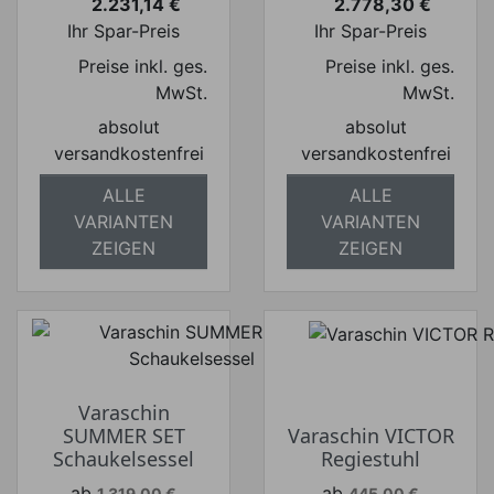
2.231,14 €
2.778,30 €
Preis
Preis
Ihr Spar-Preis
Ihr Spar-Preis
Preise inkl. ges.
Preise inkl. ges.
MwSt.
MwSt.
absolut
absolut
versandkostenfrei
versandkostenfrei
ALLE
ALLE
VARIANTEN
VARIANTEN
ZEIGEN
ZEIGEN
Varaschin
SUMMER SET
Varaschin VICTOR
Schaukelsessel
Regiestuhl
Verkaufspreis
Verkaufspreis
ab
ab
1.319,00 €
445,00 €