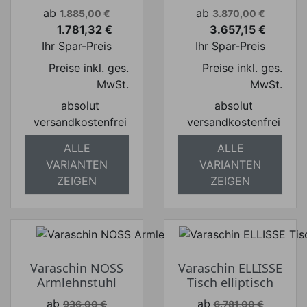
Verkaufspreis
Verkaufspreis
ab
ab
1.885,00 €
3.870,00 €
1.781,32 €
3.657,15 €
Preis
Preis
Ihr Spar-Preis
Ihr Spar-Preis
Preise inkl. ges.
Preise inkl. ges.
MwSt.
MwSt.
absolut
absolut
versandkostenfrei
versandkostenfrei
ALLE
ALLE
VARIANTEN
VARIANTEN
ZEIGEN
ZEIGEN
Varaschin NOSS
Varaschin ELLISSE
Armlehnstuhl
Tisch elliptisch
Verkaufspreis
Verkaufspreis
ab
ab
936,00 €
6.781,00 €