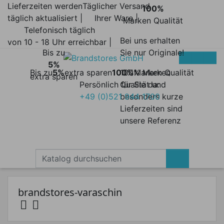
Lieferzeiten werden
Täglicher Versand
100%
täglich aktualisiert |
Ihrer Ware |
Marken Qualität
Telefonisch täglich
Bei uns erhalten
von 10 - 18 Uhr erreichbar |
Bis zu
Sie nur Originale!
5%
Bis zu
5%
extra sparen
100%
100% Marken
Marken Qualität
extra sparen
Persönlich für Sie da:
Qualität und
+49 (0)521 944 1700
besonders kurze
Lieferzeiten sind
unsere Referenz
brandstores-varaschin


Kategorien