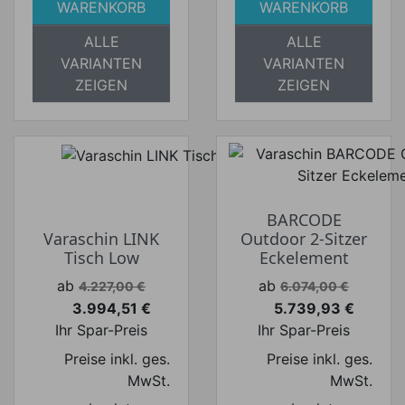
WARENKORB
WARENKORB
ALLE
ALLE
VARIANTEN
VARIANTEN
ZEIGEN
ZEIGEN
BARCODE
Varaschin LINK
Outdoor 2-Sitzer
Tisch Low
Eckelement
Verkaufspreis
Verkaufspreis
ab
ab
4.227,00 €
6.074,00 €
3.994,51 €
5.739,93 €
Preis
Preis
Ihr Spar-Preis
Ihr Spar-Preis
Preise inkl. ges.
Preise inkl. ges.
MwSt.
MwSt.