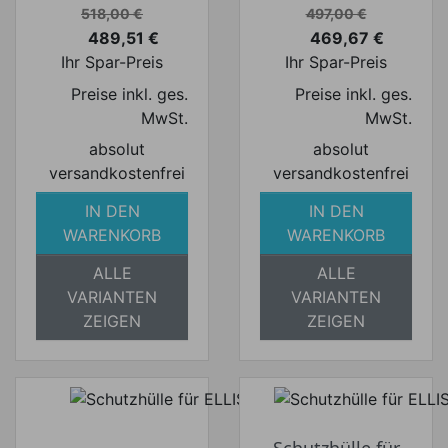
Verkaufspreis
Verkaufspreis
518,00 €
497,00 €
489,51 €
469,67 €
Preis
Preis
Ihr Spar-Preis
Ihr Spar-Preis
Preise inkl. ges.
Preise inkl. ges.
MwSt.
MwSt.
absolut
absolut
versandkostenfrei
versandkostenfrei
IN DEN
IN DEN
WARENKORB
WARENKORB
ALLE
ALLE
VARIANTEN
VARIANTEN
ZEIGEN
ZEIGEN
Schutzhülle für