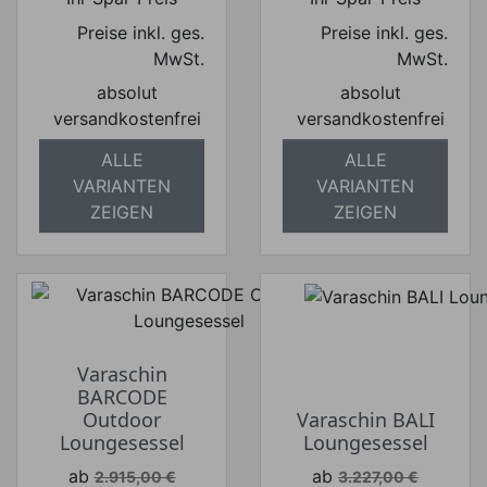
Preise inkl. ges.
Preise inkl. ges.
MwSt.
MwSt.
absolut
absolut
versandkostenfrei
versandkostenfrei
ALLE
ALLE
VARIANTEN
VARIANTEN
ZEIGEN
ZEIGEN
Varaschin
BARCODE
Outdoor
Varaschin BALI
Loungesessel
Loungesessel
Verkaufspreis
Verkaufspreis
ab
ab
2.915,00 €
3.227,00 €