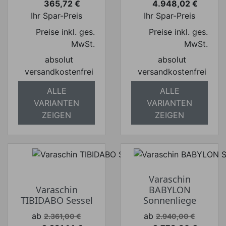
365,72 €
4.948,02 €
Preis
Preis
Ihr Spar-Preis
Ihr Spar-Preis
Preise inkl. ges.
Preise inkl. ges.
MwSt.
MwSt.
absolut
absolut
versandkostenfrei
versandkostenfrei
ALLE
ALLE
VARIANTEN
VARIANTEN
ZEIGEN
ZEIGEN
Varaschin
Varaschin
BABYLON
TIBIDABO Sessel
Sonnenliege
Verkaufspreis
Verkaufspreis
ab
ab
2.361,00 €
2.940,00 €