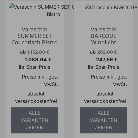
Varaschin
Varaschin
SUMMER SET
BARCODE
Couchtisch Bistro
Windlicht
Verkaufspreis
Verkaufspreis
ab
ab
1.152,00 €
262,00 €
1.088,64 €
247,59 €
Preis
Preis
Ihr Spar-Preis
Ihr Spar-Preis
Preise inkl. ges.
Preise inkl. ges.
MwSt.
MwSt.
absolut
absolut
versandkostenfrei
versandkostenfrei
ALLE
ALLE
VARIANTEN
VARIANTEN
ZEIGEN
ZEIGEN