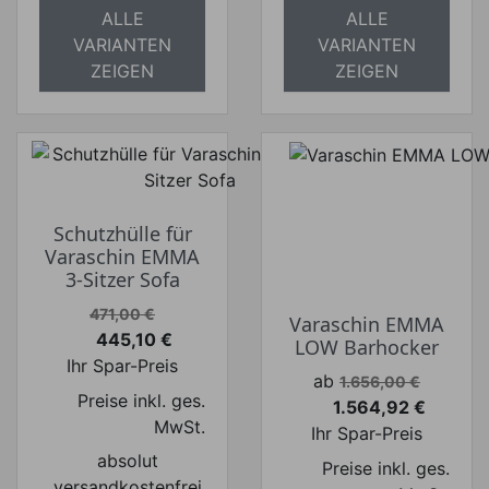
ALLE
ALLE
VARIANTEN
VARIANTEN
ZEIGEN
ZEIGEN
Schutzhülle für
Varaschin EMMA
3-Sitzer Sofa
Verkaufspreis
471,00 €
Varaschin EMMA
445,10 €
LOW Barhocker
Preis
Ihr Spar-Preis
Verkaufspreis
ab
1.656,00 €
Preise inkl. ges.
1.564,92 €
Preis
MwSt.
Ihr Spar-Preis
absolut
Preise inkl. ges.
versandkostenfrei