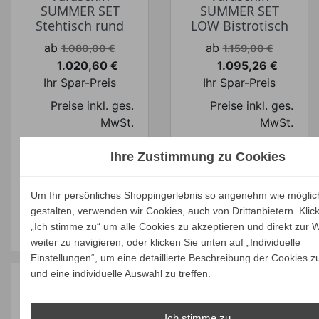
SUMMER SET
SUMMER SET
Stehtisch rund
LOW Bistrotisch
Verkaufspreis
Verkaufspreis
ab
ab
1.080,00 €
1.159,00 €
1.020,60 €
1.095,26 €
Preis
Preis
Ihr Spar-Preis
Ihr Spar-Preis
Preise inkl. ges.
Preise inkl. ges.
MwSt.
MwSt.
absolut
absolut
Ihre Zustimmung zu Cookies
versandkostenfrei
versandkostenfrei
ALLE
ALLE
Um Ihr persönliches Shoppingerlebnis so angenehm wie möglic
VARIANTEN
VARIANTEN
gestalten, verwenden wir Cookies, auch von Drittanbietern. Klic
ZEIGEN
ZEIGEN
„Ich stimme zu“ um alle Cookies zu akzeptieren und direkt zur 
weiter zu navigieren; oder klicken Sie unten auf „Individuelle
Einstellungen“, um eine detaillierte Beschreibung der Cookies z
und eine individuelle Auswahl zu treffen.
Ich stimme zu