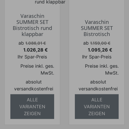
Varaschin
SUMMER SET
Varaschin
Bistrotisch rund
SUMMER SET
klappbar
Bistrotisch
Verkaufspreis
Verkaufspreis
ab
ab
1.086,01 €
1.159,00 €
1.026,28 €
1.095,26 €
Preis
Preis
Ihr Spar-Preis
Ihr Spar-Preis
Preise inkl. ges.
Preise inkl. ges.
MwSt.
MwSt.
absolut
absolut
versandkostenfrei
versandkostenfrei
ALLE
ALLE
VARIANTEN
VARIANTEN
ZEIGEN
ZEIGEN