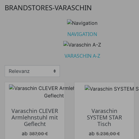
Untermenü umschalten
Navigation
367
BRANDSTORES-VARASCHIN
Varaschin A-Z
234
Untermenü umschalten
NAVIGATION
Preis
VARASCHIN A-Z
Preis von
Preis bis
€
€
Hersteller
Varaschin CLEVER
Varaschin
Armlehnstuhl mit
SYSTEM STAR
Geflecht
Tisch
Verkaufspreis
Verkaufspreis
ab
ab
387,00 €
5.236,00 €