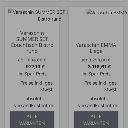
Varaschin
SUMMER SET
Couchtisch Bistro
Varaschin EMMA
rund
Liege
Verkaufspreis
Verkaufspreis
ab
ab
1.034,00 €
3.298,00 €
977,13 €
3.116,61 €
Preis
Preis
Ihr Spar-Preis
Ihr Spar-Preis
Preise inkl. ges.
Preise inkl. ges.
MwSt.
MwSt.
absolut
absolut
versandkostenfrei
versandkostenfrei
ALLE
ALLE
VARIANTEN
VARIANTEN