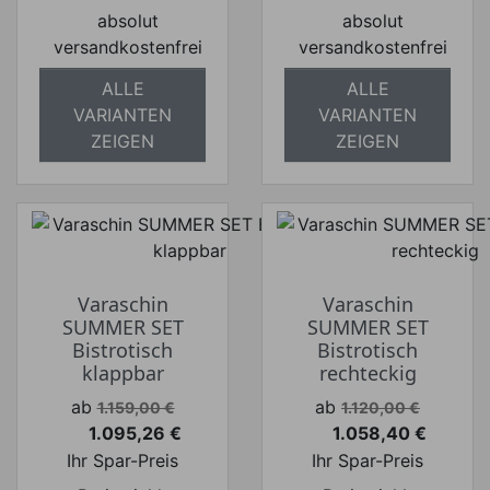
absolut
absolut
versandkostenfrei
versandkostenfrei
ALLE
ALLE
VARIANTEN
VARIANTEN
ZEIGEN
ZEIGEN
Varaschin
Varaschin
SUMMER SET
SUMMER SET
Bistrotisch
Bistrotisch
klappbar
rechteckig
Verkaufspreis
Verkaufspreis
ab
ab
1.159,00 €
1.120,00 €
1.095,26 €
1.058,40 €
Preis
Preis
Ihr Spar-Preis
Ihr Spar-Preis