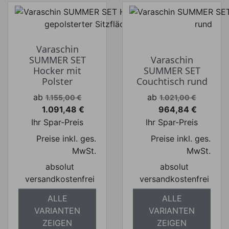
Varaschin
SUMMER SET
Varaschin
Hocker mit
SUMMER SET
Polster
Couchtisch rund
Verkaufspreis
Verkaufspreis
ab
ab
1.155,00 €
1.021,00 €
1.091,48 €
964,84 €
Preis
Preis
Ihr Spar-Preis
Ihr Spar-Preis
Preise inkl. ges.
Preise inkl. ges.
MwSt.
MwSt.
absolut
absolut
versandkostenfrei
versandkostenfrei
ALLE
ALLE
VARIANTEN
VARIANTEN
ZEIGEN
ZEIGEN