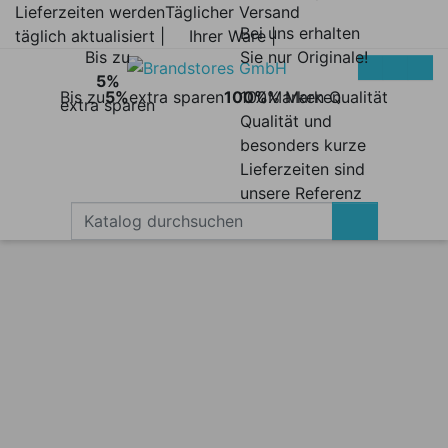
Lieferzeiten werden
Täglicher Versand
Bei uns erhalten
täglich aktualisiert |
Ihrer Ware |
Bis zu
Sie nur Originale!
5%
Bis zu
5%
extra sparen
100%
100% Marken
Marken Qualität
extra sparen
Qualität und
besonders kurze
Lieferzeiten sind
unsere Referenz