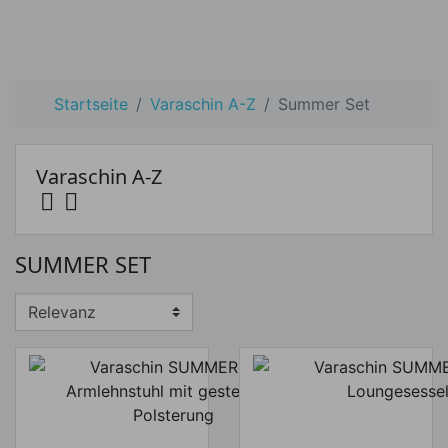
Startseite
Varaschin A-Z
Summer Set
Varaschin A-Z


Preis
SUMMER SET
Preis von
Preis bis
€
€
Hersteller