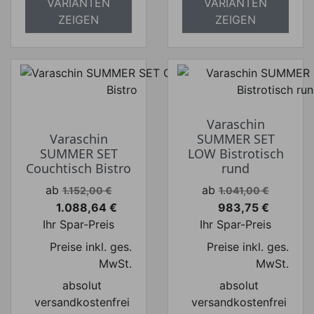
VARIANTEN
VARIANTEN
ZEIGEN
ZEIGEN
Varaschin
Varaschin
SUMMER SET
SUMMER SET
LOW Bistrotisch
Couchtisch Bistro
rund
Verkaufspreis
Verkaufspreis
ab
ab
1.152,00 €
1.041,00 €
1.088,64 €
983,75 €
Preis
Preis
Ihr Spar-Preis
Ihr Spar-Preis
Preise inkl. ges.
Preise inkl. ges.
MwSt.
MwSt.
absolut
absolut
versandkostenfrei
versandkostenfrei