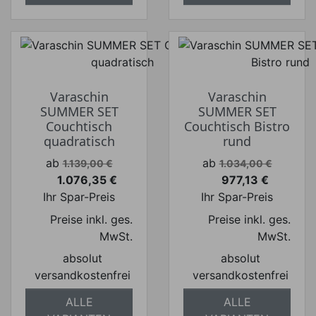
Varaschin
Varaschin
SUMMER SET
SUMMER SET
Couchtisch
Couchtisch Bistro
quadratisch
rund
Verkaufspreis
Verkaufspreis
ab
ab
1.139,00 €
1.034,00 €
1.076,35 €
977,13 €
Preis
Preis
Ihr Spar-Preis
Ihr Spar-Preis
Preise inkl. ges.
Preise inkl. ges.
MwSt.
MwSt.
absolut
absolut
versandkostenfrei
versandkostenfrei
ALLE
ALLE