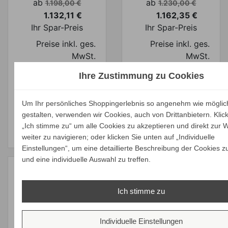
Verkaufspreis
Verkaufspreis
ab
ab
1.198,00 €
1.230,00 €
1.132,11 €
1.162,35 €
Preis
Preis
Ihr Spar-Preis
Ihr Spar-Preis
Preise inkl. ges.
Preise inkl. ges.
MwSt.
MwSt.
absolut
absolut
Ihre Zustimmung zu Cookies
versandkostenfrei
versandkostenfrei
ALLE
ALLE
Um Ihr persönliches Shoppingerlebnis so angenehm wie möglic
gestalten, verwenden wir Cookies, auch von Drittanbietern. Klic
VARIANTEN
VARIANTEN
„Ich stimme zu“ um alle Cookies zu akzeptieren und direkt zur 
ZEIGEN
ZEIGEN
weiter zu navigieren; oder klicken Sie unten auf „Individuelle
Einstellungen“, um eine detaillierte Beschreibung der Cookies z
und eine individuelle Auswahl zu treffen.
Varaschin
Ich stimme zu
SUMMER SET
Sofa
Individuelle Einstellungen