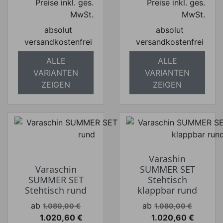
Preise inkl. ges.
Preise inkl. ges.
MwSt.
MwSt.
absolut
absolut
versandkostenfrei
versandkostenfrei
ALLE
ALLE
VARIANTEN
VARIANTEN
ZEIGEN
ZEIGEN
Varashin
Varaschin
SUMMER SET
SUMMER SET
Stehtisch
Stehtisch rund
klappbar rund
Verkaufspreis
Verkaufspreis
ab
ab
1.080,00 €
1.080,00 €
1.020,60 €
1.020,60 €
Preis
Preis