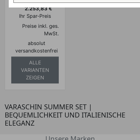
Verkaufspreis
ab
2.385,00 €
2.253,83 €
Preis
Ihr Spar-Preis
Preise inkl. ges.
MwSt.
absolut
versandkostenfrei
ALLE
VARIANTEN
ZEIGEN
VARASCHIN SUMMER SET |
BEQUEMLICHKEIT UND ITALIENISCHE
ELEGANZ
Unsere Marken