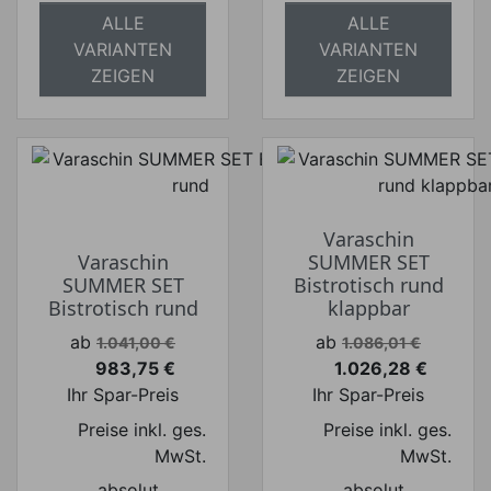
ALLE
ALLE
VARIANTEN
VARIANTEN
ZEIGEN
ZEIGEN
Varaschin
Varaschin
SUMMER SET
SUMMER SET
Bistrotisch rund
Bistrotisch rund
klappbar
Verkaufspreis
Verkaufspreis
ab
ab
1.041,00 €
1.086,01 €
983,75 €
1.026,28 €
Preis
Preis
Ihr Spar-Preis
Ihr Spar-Preis
Preise inkl. ges.
Preise inkl. ges.
MwSt.
MwSt.
absolut
absolut