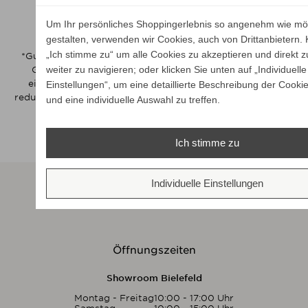
jederzeit beenden (Opt-out).
Um Ihr persönliches Shoppingerlebnis so angenehm wie mög
Wie melde ich mich ab?
gestalten, verwenden wir Cookies, auch von Drittanbietern. K
„Ich stimme zu“ um alle Cookies zu akzeptieren und direkt z
*Gutscheine sind nur einmalig einlösbar. Der Newsletter-
weiter zu navigieren; oder klicken Sie unten auf „Individuelle
Gutschein ist ab einem Mindestbestellwert von 50 €
einlösbar. Vom Gutschein ausgeschlossen sind bereits
Einstellungen“, um eine detaillierte Beschreibung der Cookie
reduzierte Artikel ab 15 % Rabatt. Gutscheine sind nicht mit
und eine individuelle Auswahl zu treffen.
anderen Gutscheinen kombinierbar.
Der Gutschein ist nicht für alle Marken anwendbar.
Ich stimme zu
Individuelle Einstellungen
Zahlarten
Öffnungszeiten
Showroom Bielefeld
Montag - Freitag
10:00 - 17:00 Uhr