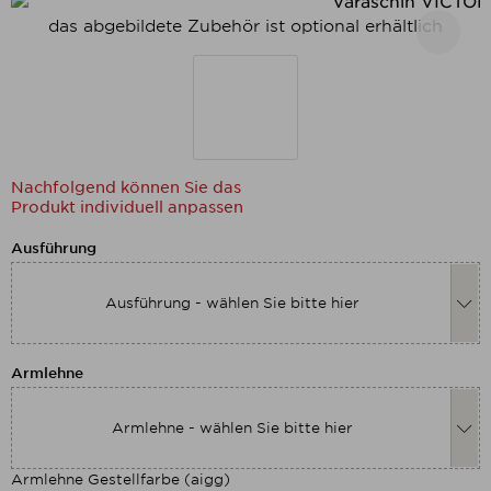
das abgebildete Zubehör ist optional erhältlich
Nachfolgend können Sie das
Produkt individuell anpassen
Nachfolgend können Sie das Produkt
Ausführung
Ausführung - wählen Sie bitte hier
Nachfolgend können Sie das Produkt
Armlehne
Armlehne - wählen Sie bitte hier
Armlehne Gestellfarbe (aigg)