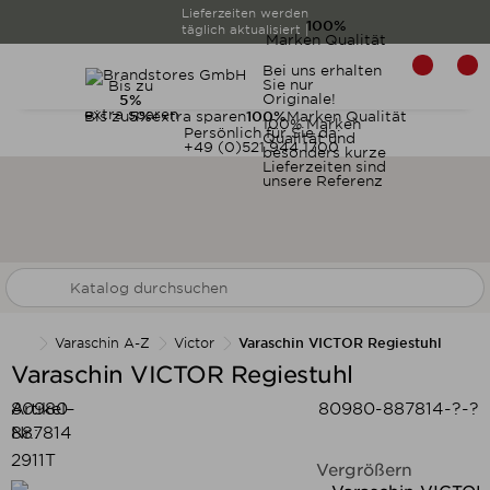
Lieferzeiten werden
100%
täglich aktualisiert |
Marken Qualität
Bei uns erhalten
Sie nur
Bis zu
Originale!
5%
extra sparen
Bis zu
5%
extra sparen
100%
Marken Qualität
100% Marken
Persönlich für Sie da:
Qualität und
+49 (0)521 944 1700
besonders kurze
Lieferzeiten sind
unsere Referenz
Varaschin A-Z
Victor
Varaschin VICTOR Regiestuhl
Varaschin VICTOR Regiestuhl
Artikel-
80980-
80980-887814-?-?
Nr.:
887814
2911T
Vergrößern