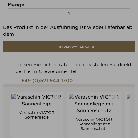
Menge
Das Produkt in der Ausführung ist wieder lieferbar ab
dem
IN DEN WARENKORB
Lassen Sie sich beraten, oder bestellen Sie direkt
bei Herrn Grewe unter Tel.:
+49 (0)521 944 1700
Varaschin VICTOR
V
Verkaufspreis
ab
772,00 €
Sonnenliege
So
Varaschin VICTOR
729,54 €
Verkaufspreis
ab
890,00 €
Preis
Sonnenliege mit
841,05 €
Sonnenschutz
Preis