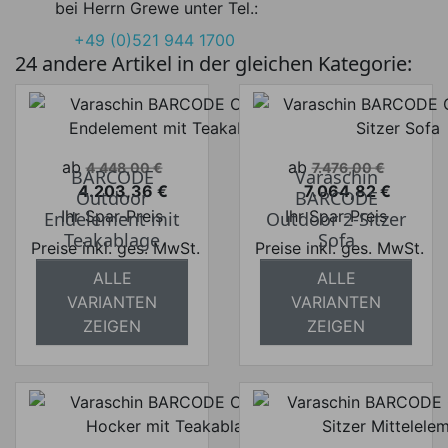
bei Herrn Grewe unter Tel.:
+49 (0)521 944 1700
24 andere Artikel in der gleichen Kategorie:
Verkaufspreis
Verkaufspreis
ab
ab
4.448,00 €
7.476,00 €
BARCODE
Varaschin
4.203,36 €
7.064,82 €
Outdoor
BARCODE
Preis
Preis
Ihr Spar-Preis
Ihr Spar-Preis
Endelement mit
Outdoor 2-Sitzer
Teakablage
Sofa
Preise inkl. ges. MwSt.
Preise inkl. ges. MwSt.
ALLE
ALLE
absolut
absolut
VARIANTEN
VARIANTEN
versandkostenfrei
versandkostenfrei
ZEIGEN
ZEIGEN