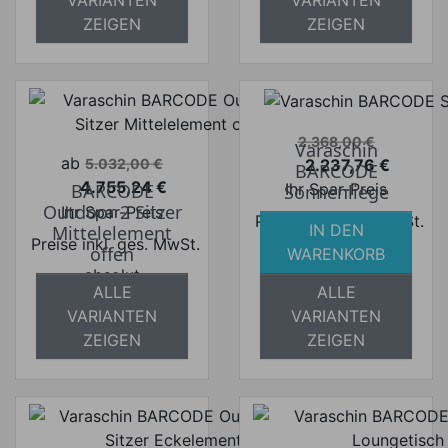
ZEIGEN
ZEIGEN
Verkaufspreis
2.368,00 €
Varaschin
Verkaufspreis
ab
2.237,76 €
5.032,00 €
BARCODE
Preis
4.755,24 €
Ihr Spar-Preis
BARCODE
Sonnenliege
Preis
Outdoor 2 Sitzer
Ihr Spar-Preis
Preise inkl. ges. MwSt.
IN DEN
Mittelelement
Preise inkl. ges. MwSt.
absolut
offen
WARENKORB
absolut
versandkostenfrei
ALLE
ALLE
versandkostenfrei
VARIANTEN
VARIANTEN
ZEIGEN
ZEIGEN